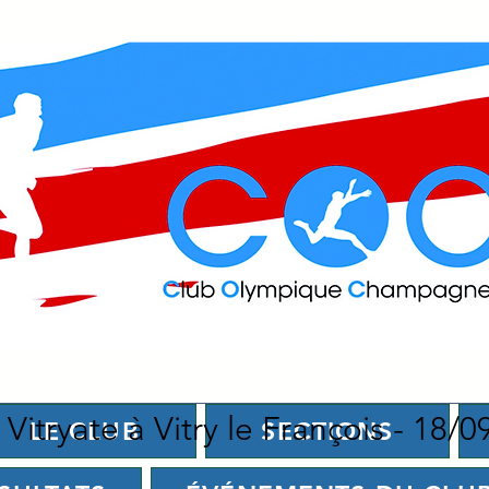
Vitryate à Vitry le François - 18/
LE CLUB
SECTIONS
s