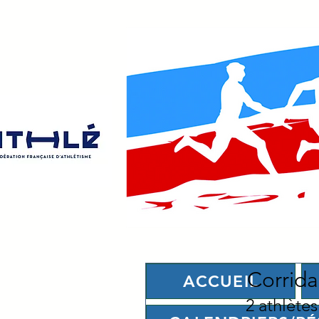
Corrida 
ACCUEIL
2 athlète