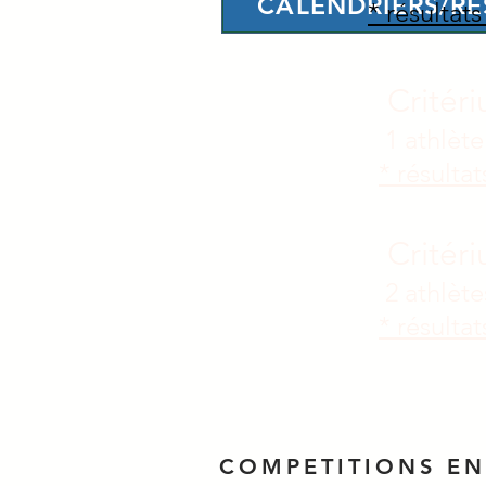
CALENDRIERS/RÉ
* résultat
Critéri
1 athlèt
* résulta
Critéri
2 athlèt
* résulta
COMPETITIONS EN