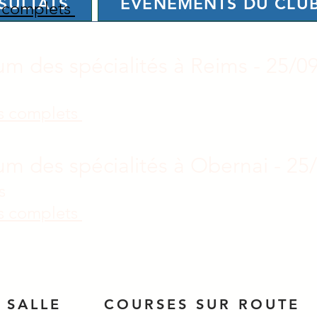
SULTATS
ÉVÉNEMENTS DU CLU
s complets
um des spécialités à Reims - 25/0
e
ts complets
um des spécialités à Obernai - 25
es
ts complets
 SALLE
COURSES SUR ROUTE