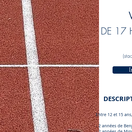
DE 17 
(sta
I
DESCRIP
Entre 12 et 15 ans,
- 2 années de Benj
- 2 années de Min