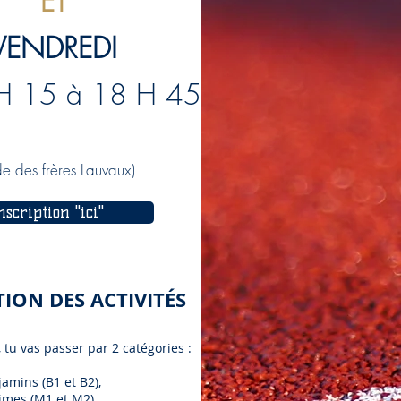
ET
VENDREDI
H 15 à 18 H 45
de des frères Lauvaux)
nscription "ici"
TION DES ACTIVITÉS
 tu vas passer par 2 catégories :
amins (B1 et B2),
imes (M1 et M2).