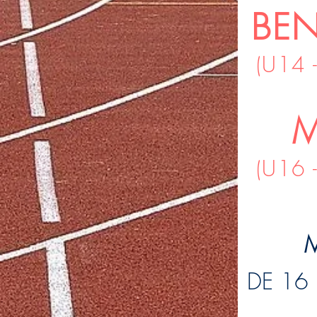
CALENDRIERS/RÉ
BEN
(U14 
M
(U16 
DE 16 