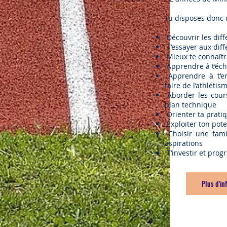
Tu disposes donc 
Découvrir les diff
T’essayer aux dif
Mieux te connaître
Apprendre à t’écha
Apprendre à t’en
faire de l’athlétis
Aborder les cours
plan technique
Orienter ta prati
Exploiter ton pote
Choisir une fami
aspirations
T’investir et prog
Plus d'in