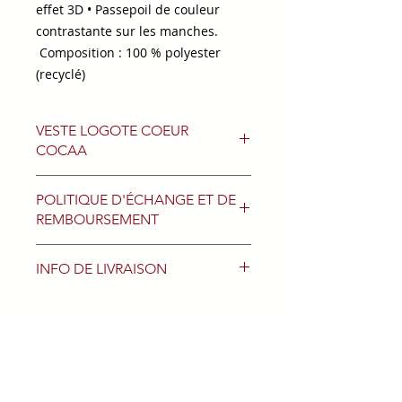
effet 3D • Passepoil de couleur
contrastante sur les manches.
Composition : 100 % polyester
(recyclé)
VESTE LOGOTE COEUR
COCAA
TOUS LES VETEMENTS SONT
POLITIQUE D'ÉCHANGE ET DE
LOGOTES SUR LE COTE COEUR
REMBOURSEMENT
AVEC LE LOGO DU COCAA
Echanges si la taille ne correspond
INFO DE LIVRAISON
pas pour les articles non portés
avec les étiquettes et dans
LIVRAISON APRES REGLEMENT.
l'emballage d'origine
retrait des commandes auprès des
entraineurs ou au secrétariat sur
rendez-vous (mail :
coccaachalons@gmail.com)