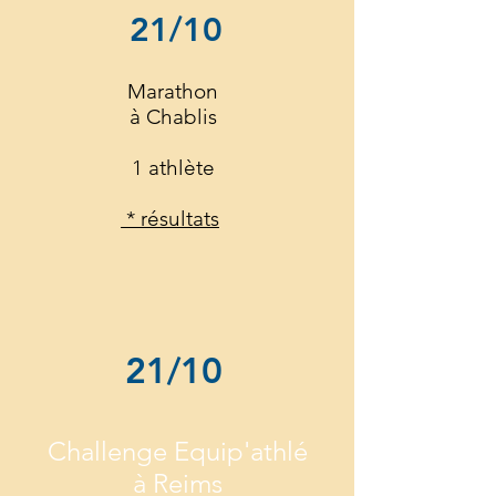
21/10
Marathon
à Chablis
1 athlète
* résultats
21/10
Challenge Equip'athlé
à Reims