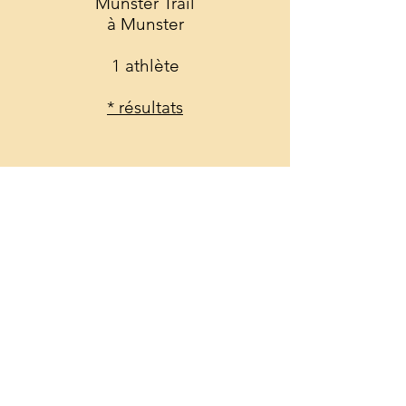
Munster Trail
à Munster
1 athlète
* résultats
07/10
Trail de la cimentière
à Couvrot
2 athlètes
* résultats