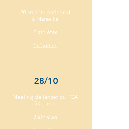
20 km internationnal
à Marseille
2 athlètes
* résultats
28/10
Meeting de lancer du PCA
à Colmar
3 athlètes