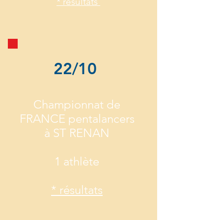
* résultats
22/10
Championnat de
FRANCE pentalancers
à ST RENAN
1 athlète
* résultats