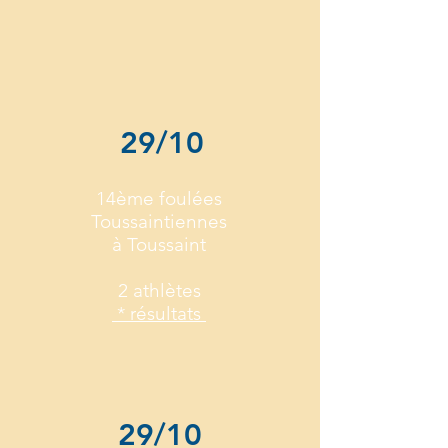
29/10
14ème foulées
Toussaintiennes
à Toussaint
2 athlètes
* résultats
29/10