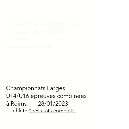
Meeting de lancers longs à
Châlons - 29/01/2023
2 athlètes
* résultats complets
Championnats Larges
U14/U
16 épreuves combinées
à Reims
- - 28/01/2023
1
athlète
* résultats complets