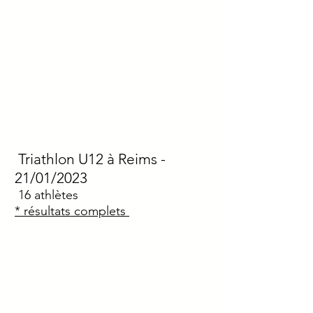
1 athlète
* résultats complets
Triathlon U
12
à Reims
-
21/01/2023
16
athlètes
* résultats complets