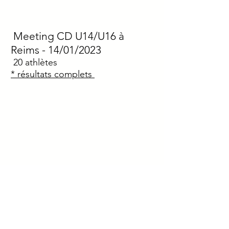
Meeting CD U14/U16 à
Reims
- 14/01/2023
20
athlètes
* résultats complets
Départementaux de cross à
Sézanne
- 08/01/2023
38
athlètes
* résultats complets