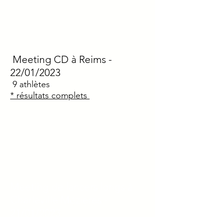
Meeting CD à Reims
-
22/01/2023
9
athlètes
* résultats complets
Meeting de lancers longs à
Charleville Mézières -
21/01/2023