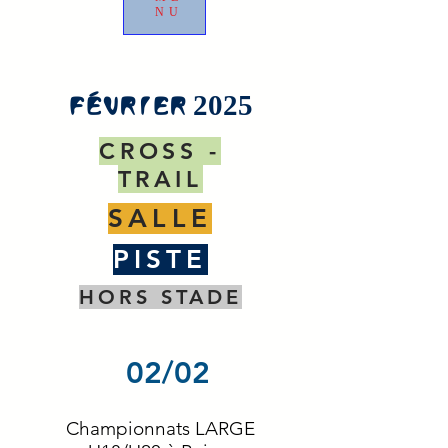
NU
FÉVRIER 2025
CROSS -
TRAIL
SALLE
PISTE
HORS STADE
02/02
Championnats LARGE