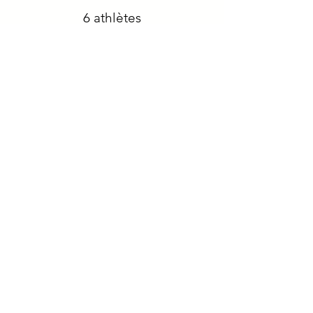
6 athlètes
* résultats *
03/02
Meeting Tempo Run League
à Rennes
1 athlète
* résultats *