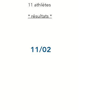
11 athlètes
* résultats *
11/02
Championnat LARGE
lancers longs
à Obernai
1 athlète
* résultats *