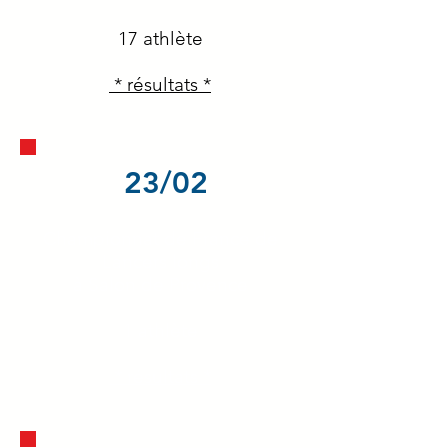
17 athlète
* résultats *
23/02
Championnat de France de
Lancers longs
à Salon de Provence
1 athlète
* résultats *